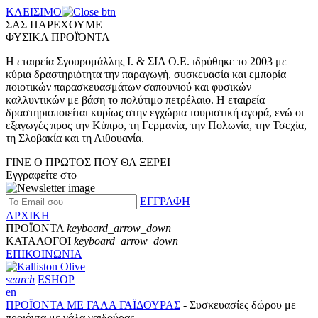
ΚΛΕΙΣΙΜΟ
ΣΑΣ ΠΑΡΕΧΟΥΜΕ
ΦΥΣΙΚΑ ΠΡΟΪΌΝΤΑ
Η εταιρεία Σγουρομάλλης Ι. & ΣΙΑ Ο.Ε. ιδρύθηκε το 2003 με
κύρια δραστηριότητα την παραγωγή, συσκευασία και εμπορία
ποιοτικών παρασκευασμάτων σαπουνιού και φυσικών
καλλυντικών με βάση το πολύτιμο πετρέλαιο. Η εταιρεία
δραστηριοποιείται κυρίως στην εγχώρια τουριστική αγορά, ενώ οι
εξαγωγές προς την Κύπρο, τη Γερμανία, την Πολωνία, την Τσεχία,
τη Σλοβακία και τη Λιθουανία.
ΓΙΝΕ Ο ΠΡΩΤΟΣ ΠΟΥ ΘΑ ΞΕΡΕΙ
Εγγραφείτε στο
ΕΓΓΡΑΦΗ
ΑΡΧΙΚΗ
ΠΡΟΪΟΝΤΑ
keyboard_arrow_down
ΚΑΤΑΛΟΓΟΙ
keyboard_arrow_down
ΕΠΙΚΟΙΝΩΝΙΑ
search
ESHOP
en
ΠΡΟΪΟΝΤΑ ΜΕ ΓΑΛΑ ΓΑΪΔΟΥΡΑΣ
- Συσκευασίες δώρου με
προιόντα με γάλα γαιδούρας