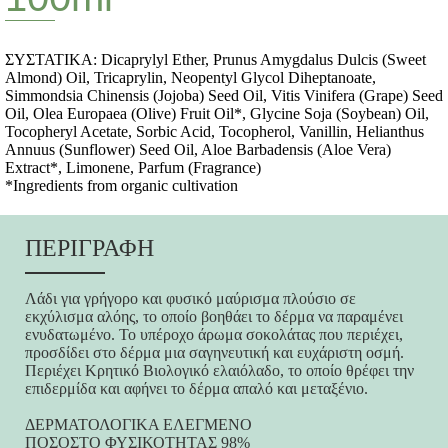
ΣΥΣΤΑΤΙΚΑ: Dicaprylyl Ether, Prunus Amygdalus Dulcis (Sweet
Almond) Oil, Tricaprylin, Neopentyl Glycol Diheptanoate,
Simmondsia Chinensis (Jojoba) Seed Oil, Vitis Vinifera (Grape) Seed
Oil, Olea Europaea (Olive) Fruit Oil*, Glycine Soja (Soybean) Oil,
Tocopheryl Acetate, Sorbic Acid, Tocopherol, Vanillin, Helianthus
Annuus (Sunflower) Seed Oil, Aloe Barbadensis (Aloe Vera)
Extract*, Limonene, Parfum (Fragrance)
*Ingredients from organic cultivation
ΠΕΡΙΓΡΑΦΗ
Λάδι για γρήγορο και φυσικό μαύρισμα πλούσιο σε
εκχύλισμα αλόης, το οποίο βοηθάει το δέρμα να παραμένει
ενυδατωμένο. Το υπέροχο άρωμα σοκολάτας που περιέχει,
προσδίδει στο δέρμα μια σαγηνευτική και ευχάριστη οσμή.
Περιέχει Κρητικό Βιολογικό ελαιόλαδο, το οποίο θρέφει την
επιδερμίδα και αφήνει το δέρμα απαλό και μεταξένιο.
ΔΕΡΜΑΤΟΛΟΓΙΚΑ ΕΛΕΓΜΕΝΟ
ΠΟΣΟΣΤΟ ΦΥΣΙΚΟΤΗΤΑΣ 98%