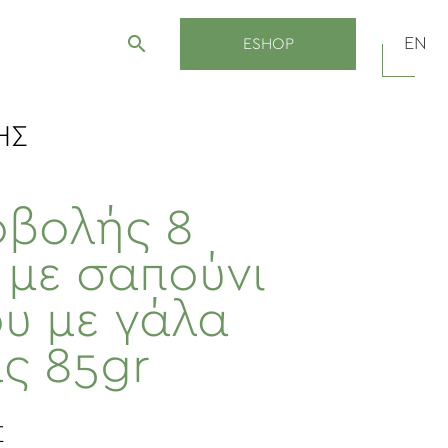
search
EN
ESHOP
ΗΣ
οβολής 8
 με σαπούνι
υ με γάλα
ς 85gr
Σ