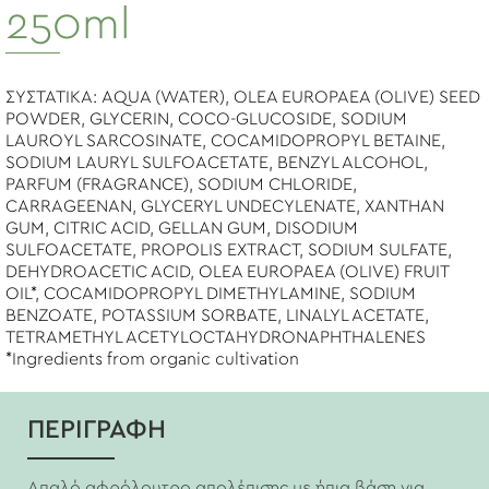
250ml
ΣΥΣΤΑΤΙΚΑ: AQUA (WATER), OLEA EUROPAEA (OLIVE) SEED
POWDER, GLYCERIN, COCO-GLUCOSIDE, SODIUM
LAUROYL SARCOSINATE, COCAMIDOPROPYL BETAINE,
SODIUM LAURYL SULFOACETATE, BENZYL ALCOHOL,
PARFUM (FRAGRANCE), SODIUM CHLORIDE,
CARRAGEENAN, GLYCERYL UNDECYLENATE, XANTHAN
GUM, CITRIC ACID, GELLAN GUM, DISODIUM
SULFOACETATE, PROPOLIS EXTRACT, SODIUM SULFATE,
DEHYDROACETIC ACID, OLEA EUROPAEA (OLIVE) FRUIT
OIL*, COCAMIDOPROPYL DIMETHYLAMINE, SODIUM
BENZOATE, POTASSIUM SORBATE, LINALYL ACETATE,
TETRAMETHYL ACETYLOCTAHYDRONAPHTHALENES
*Ingredients from organic cultivation
ΠΕΡΙΓΡΑΦΗ
Απαλό αφρόλουτρο απολέπισης με ήπια βάση για