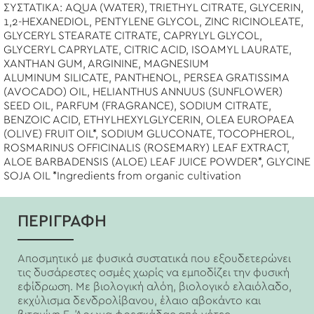
ΣΥΣΤΑΤΙΚΑ: AQUA (WATER), TRIETHYL CITRATE, GLYCERIN,
1,2-HEXANEDIOL, PENTYLENE GLYCOL, ZINC RICINOLEATE,
GLYCERYL STEARATE CITRATE, CAPRYLYL GLYCOL,
GLYCERYL CAPRYLATE, CITRIC ACID, ISOAMYL LAURATE,
XANTHAN GUM, ARGININE, MAGNESIUM
ALUMINUM SILICATE, PANTHENOL, PERSEA GRATISSIMA
(AVOCADO) OIL, HELIANTHUS ANNUUS (SUNFLOWER)
SEED OIL, PARFUM (FRAGRANCE), SODIUM CITRATE,
BENZOIC ACID, ETHYLHEXYLGLYCERIN, OLEA EUROPAEA
(OLIVE) FRUIT OIL*, SODIUM GLUCONATE, TOCOPHEROL,
ROSMARINUS OFFICINALIS (ROSEMARY) LEAF EXTRACT,
ALOE BARBADENSIS (ALOE) LEAF JUICE POWDER*, GLYCINE
SOJA OIL *Ingredients from organic cultivation
ΠΕΡΙΓΡΑΦΗ
Αποσμητικό με φυσικά συστατικά που εξουδετερώνει
τις δυσάρεστες οσμές χωρίς να εμποδίζει την φυσική
εφίδρωση. Με βιολογική αλόη, βιολογικό ελαιόλαδο,
εκχύλισμα δενδρολίβανου, έλαιο αβοκάντο και